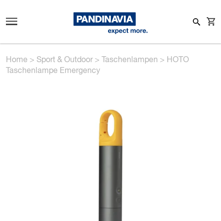
Home
>
Sport & Outdoor
>
Taschenlampen
>
HOTO
Taschenlampe Emergency