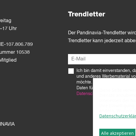
Trendletter
eitag
3–17 Uhr
Der Pandinavia-Trendletter wir
Trendletter kann jederzeit abbe
E-107.806.789
dnummer 10538
itglied
Ich bin damit einverstanden, d
und anderes Werbematerial vo
möchte. Ich stimme zu, dass 
Daten für diese Zwecke und wi
Diese Seite verw
Datenschutzerklärung
beschrie
Dienste anzubiet
Interessen der N
Ihre Einwilligung
ändern. Weitere 
Datenschutzerklä
INAVIA
Alle akzeptieren