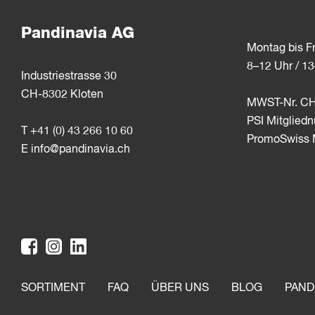
Pandinavia AG
Montag bis Fr
8–12 Uhr / 1
Industriestrasse 30
CH-8302 Kloten
MWST-Nr. CH
PSI Mitglie
T +41 (0) 43 266 10 60
PromoSwiss M
E
info@pandinavia.ch
SORTIMENT
FAQ
ÜBER UNS
BLOG
PAND