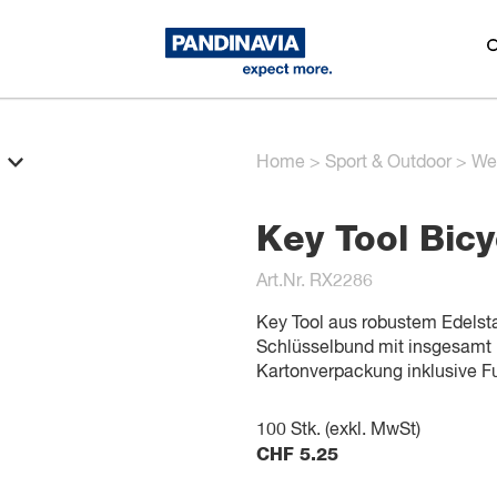
Home
>
Sport & Outdoor
>
We
Key Tool Bi
Art.Nr. RX2286
Key Tool aus robustem Edelsta
Schlüsselbund mit insgesamt 1
Kartonverpackung inklusive Fu
100
Stk. (exkl. MwSt)
CHF
5.25