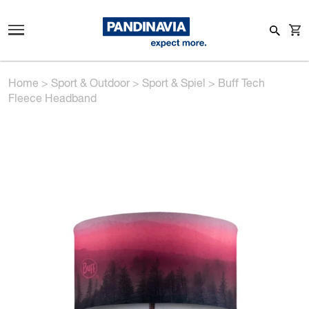
Home
>
Sport & Outdoor
>
Sport & Spiel
>
Buff Tech
Fleece Headband