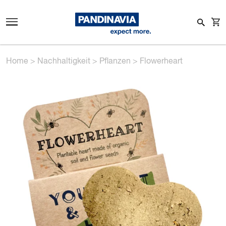
Home
>
Nachhaltigkeit
>
Pflanzen
>
Flowerheart