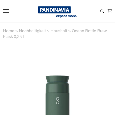
Home
>
Nachhaltigkeit
>
Haushalt
>
Ocean Bottle Brew
Flask 0,35 l