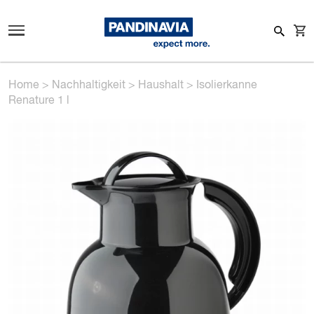
Home
>
Nachhaltigkeit
>
Haushalt
>
Isolierkanne
Renature 1 l