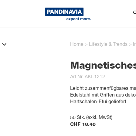
Home
>
Lifestyle & Trends
>
I
Magnetisches
Art.Nr. AKI-1212
Leicht zusammenfügbares mag
Edelstahl mit Griffen aus deko
Hartschalen-Etui geliefert
50
Stk. (exkl. MwSt)
CHF
18.40