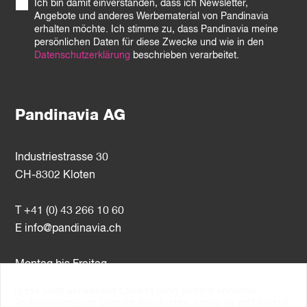
Ich bin damit einverstanden, dass ich Newsletter,
Angebote und anderes Werbematerial von Pandinavia
erhalten möchte. Ich stimme zu, dass Pandinavia meine
persönlichen Daten für diese Zwecke und wie in den
Datenschutzerklärung
beschrieben verarbeitet.
Pandinavia AG
Industriestrasse 30
CH-8302 Kloten
T +41 (0) 43 266 10 60
E
info@pandinavia.ch
Montag bis Freitag
8–12 Uhr / 13–17 Uhr
Diese Seite verwendet Cookies (und andere ähnliche
Technologien) um Dienste anzubieten, stetig zu verbessern