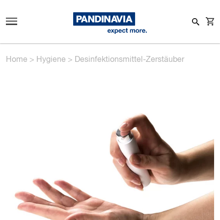
Home
>
Hygiene
>
Desinfektionsmittel-Zerstäuber