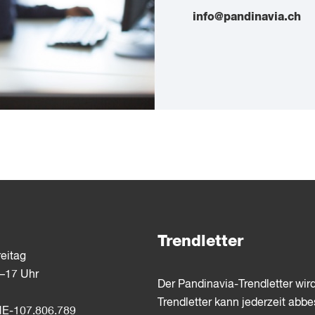
info@pandinavia.ch
Trendletter
eitag
3–17 Uhr
Der Pandinavia-Trendletter wir
Trendletter kann jederzeit abbe
E-107.806.789