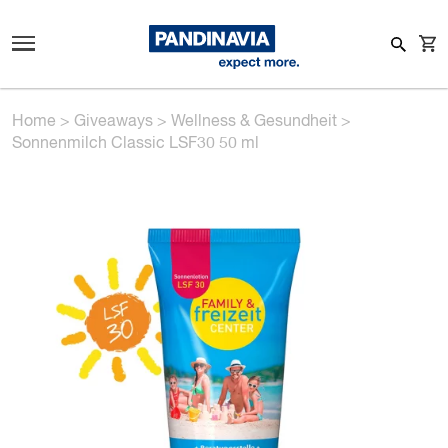
Home
>
Giveaways
>
Wellness & Gesundheit
>
Sonnenmilch Classic LSF30 50 ml