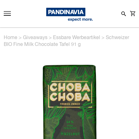
Home
>
Giveaways
>
Essbare Werbeartikel
>
Schweizer
BIO Fine Milk Chocolate Tafel 91 g