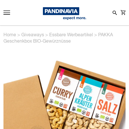
Home
>
Giveaways
>
Essbare Werbeartikel
>
PAKKA
Geschenkbox BIO-Gewürznüsse