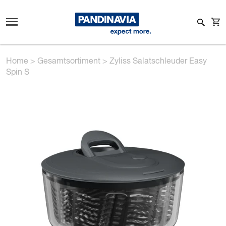
Home
>
Gesamtsortiment
>
Zyliss Salatschleuder Easy
Spin S