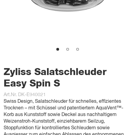
Zyliss Salatschleuder
Easy Spin S
Art.Nr. DK-E940021
Swiss Design, Salatschleuder für schnelles, effizientes
Trocknen – mit Schüssel und patentiertem AquaVent™-
Korb aus Kunststoff sowie Deckel aus nachhaltigem
Weizenstroh-Kunststoff, einziehbarem Seilzug,
Stoppfunktion für kontrolliertes Schleudern sowie
Ausgiesser zum einfachen Ablassen des entnommenen