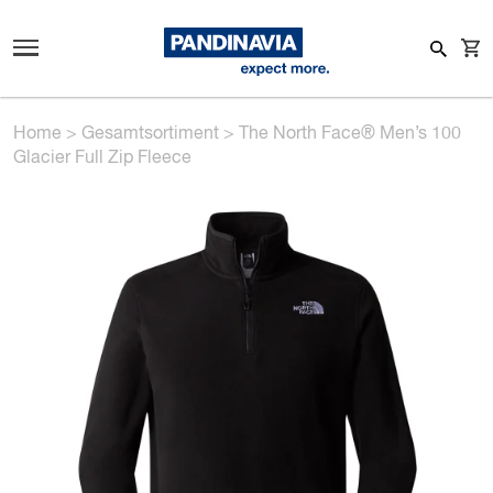
Home
>
Gesamtsortiment
>
The North Face® Men’s 100
Glacier Full Zip Fleece