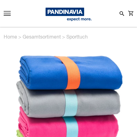
Home
>
Gesamtsortiment
>
Sporttuch