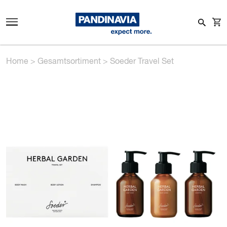
Home
>
Gesamtsortiment
>
Soeder Travel Set