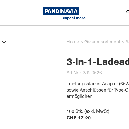
Home
>
Gesamtsortiment
>
3
3‑in‑1-Ladea
Art.Nr. CVK-0526
Leistungsstarker Adapter (65W
sowie Anschlüssen für Type‑C
ermöglichen
100
Stk. (exkl. MwSt)
CHF
17.20