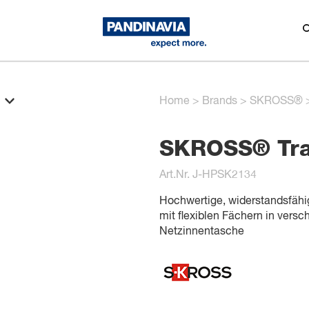
Home
>
Brands
>
SKROSS®
SKROSS® Tra
Art.Nr. J-HPSK2134
Hochwertige, widerstandsfähig
mit flexiblen Fächern in vers
Netzinnentasche