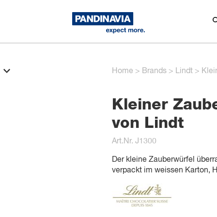
Home
>
Brands
>
Lindt
>
Klei
Kleiner Zaub
von Lindt
Art.Nr. J1300
Der kleine Zauberwürfel überr
verpackt im weissen Karton, H